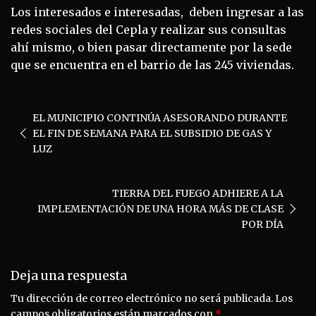
Los interesados e interesadas, deben ingresar a las
redes sociales del Cepla y realizar sus consultas
ahí mismo, o bien pasar directamente por la sede
que se encuentra en el barrio de las 245 viviendas.
Navegación
EL MUNICIPIO CONTINÚA ASESORANDO DURANTE
de
EL FIN DE SEMANA PARA EL SUBSIDIO DE GAS Y
entradas
LUZ
TIERRA DEL FUEGO ADHIERE A LA
IMPLEMENTACIÓN DE UNA HORA MÁS DE CLASE
POR DÍA
Deja una respuesta
Tu dirección de correo electrónico no será publicada.
Los
campos obligatorios están marcados con
*