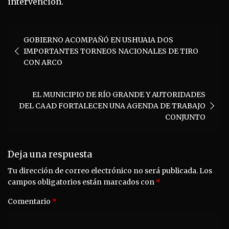
intervención.
Navegación
GOBIERNO ACOMPAÑÓ EN USHUAIA DOS
de
IMPORTANTES TORNEOS NACIONALES DE TIRO
entradas
CON ARCO
EL MUNICIPIO DE RÍO GRANDE Y AUTORIDADES
DEL CAAD FORTALECEN UNA AGENDA DE TRABAJO
CONJUNTO
Deja una respuesta
Tu dirección de correo electrónico no será publicada.
Los
campos obligatorios están marcados con
*
Comentario
*