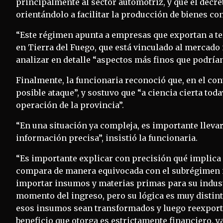
principalmente al sector automotriz, y que el decre
orientándolo a facilitar la producción de bienes con
“Este régimen apunta a empresas que exportan a t
en Tierra del Fuego, que está vinculado al mercado 
analizar en detalle “aspectos más finos que podría
Finalmente, la funcionaria reconoció que, en el co
posible ataque”, y sostuvo que “a ciencia cierta to
operación de la provincia”.
“En una situación ya compleja, es importante llevar
información precisa”, insistió la funcionaria.
“Es importante explicar con precisión qué implica
compara de manera equivocada con el subrégimen in
importar insumos y materias primas para su indust
momento del ingreso, pero su lógica es muy distinta 
esos insumos sean transformados y luego reexporta
beneficio que otorga es estrictamente financiero, ya