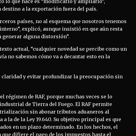
to lo que hace es “modificarlo y ampliarlo”,
 destino a la exportación fuera del país.
erceros países, no al esquema que nosotros tenemos
interno”, explicó, aunque insistió en que aún resta
n generar alguna distorsión”.
ntexto actual, “cualquier novedad se percibe como un
davía no sabemos cómo va a decantar esto en la
 claridad y evitar profundizar la preocupación sin
 el régimen de RAF, porque muchas veces se lo
dustrial de Tierra del Fuego. El RAF permite
rialización sin abonar tributos aduaneros al
a la de la Ley 19.640. Su objetivo principal es que
dos en un plazo determinado. En los hechos, el
 que difiere el pago de los impuestos hasta el