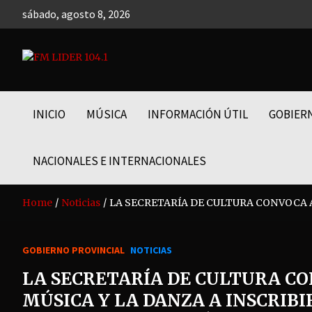
Skip
sábado, agosto 8, 2026
to
content
FM LIDER 104.1
INICIO
MÚSICA
INFORMACIÓN ÚTIL
GOBIER
NACIONALES E INTERNACIONALES
Home
Noticias
LA SECRETARÍA DE CULTURA CONVOCA A
GOBIERNO PROVINCIAL
NOTICIAS
LA SECRETARÍA DE CULTURA CO
MÚSICA Y LA DANZA A INSCRIB