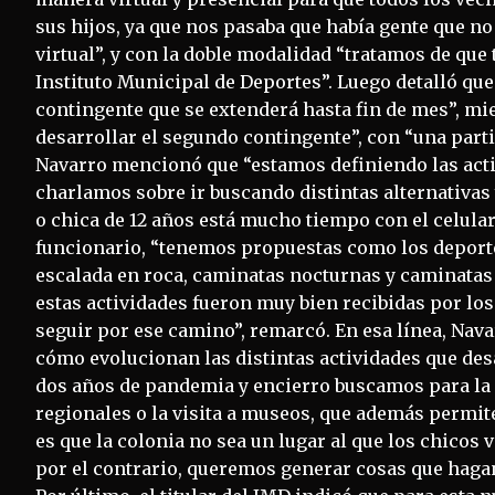
sus hijos, ya que nos pasaba que había gente que no
virtual”, y con la doble modalidad “tratamos de que
Instituto Municipal de Deportes”. Luego detalló que 
contingente que se extenderá hasta fin de mes”, mien
desarrollar el segundo contingente”, con “una parti
Navarro mencionó que “estamos definiendo las acti
charlamos sobre ir buscando distintas alternativas
o chica de 12 años está mucho tiempo con el celular 
funcionario, “tenemos propuestas como los deportes
escalada en roca, caminatas nocturnas y caminatas 
estas actividades fueron muy bien recibidas por los
seguir por ese camino”, remarcó. En esa línea, Na
cómo evolucionan las distintas actividades que des
dos años de pandemia y encierro buscamos para la c
regionales o la visita a museos, que además permite 
es que la colonia no sea un lugar al que los chicos 
por el contrario, queremos generar cosas que hagan 