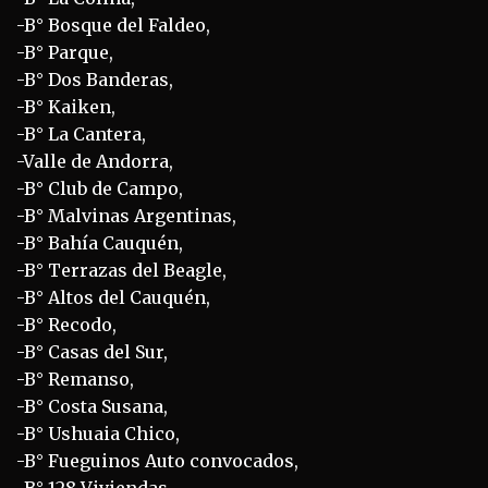
-B° Bosque del Faldeo,
-B° Parque,
-B° Dos Banderas,
-B° Kaiken,
-B° La Cantera,
-Valle de Andorra,
-B° Club de Campo,
-B° Malvinas Argentinas,
-B° Bahía Cauquén,
-B° Terrazas del Beagle,
-B° Altos del Cauquén,
-B° Recodo,
-B° Casas del Sur,
-B° Remanso,
-B° Costa Susana,
-B° Ushuaia Chico,
-B° Fueguinos Auto convocados,
-B° 128 Viviendas,