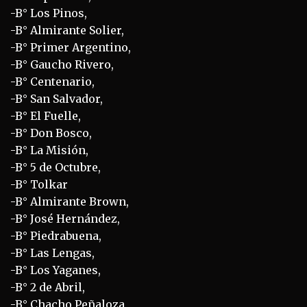
-B° Los Pinos,
-B° Almirante Solier,
-B° Primer Argentino,
-B° Gaucho Rivero,
-B° Centenario,
-B° San Salvador,
-B° El Fuelle,
-B° Don Bosco,
-B° La Misión,
-B° 5 de Octubre,
-B° Tolkar
-B° Almirante Brown,
-B° José Hernández,
-B° Piedrabuena,
-B° Las Lengas,
-B° Los Yaganes,
-B° 2 de Abril,
-B° Chacho Peñaloza,