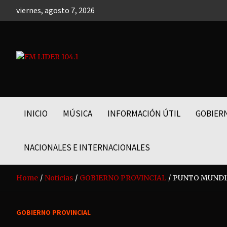
Skip
viernes, agosto 7, 2026
to
content
FM LIDER 104.1
INICIO
MÚSICA
INFORMACIÓN ÚTIL
GOBIER
NACIONALES E INTERNACIONALES
Home
Noticias
GOBIERNO PROVINCIAL
PUNTO MUNDIA
GOBIERNO PROVINCIAL